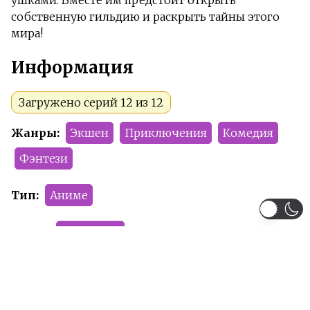
ушками. Вместе им предстоит открыть
собственную гильдию и раскрыть тайны этого
мира!
Информация
Загружено серий 12 из 12
Жанры:
Экшен
Приключения
Комедия
Фэнтези
Тип:
Аниме
Сезон:
Зима 2022
Команда релиза:
Numinel
Altair
KeFir
Рейтинг:
PG-13