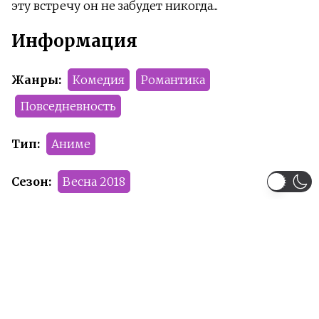
эту встречу он не забудет никогда...
Информация
Жанры:
Комедия
Романтика
Повседневность
Тип:
Аниме
Сезон:
Весна 2018
Команда релиза:
OneMoreCancer
Оленя
Рейтинг:
PG-13