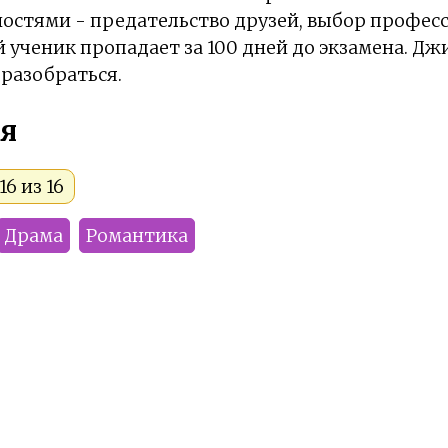
остями - предательство друзей, выбор профес
й ученик пропадает за 100 дней до экзамена. Дж
 разобраться.
я
6 из 16
Драма
Романтика
мы
Kwaik
Buzya