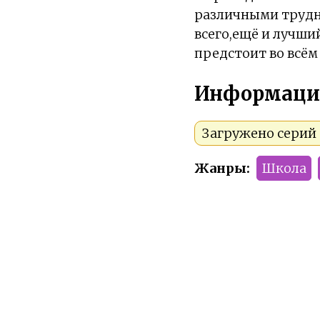
различными трудн
всего,ещё и лучши
предстоит во всём
Информаци
Загружено серий 1
Жанры:
Школа
Тип:
Мини-дора
Сезон:
2020 год
Команда релиза: