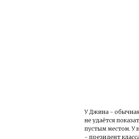
У Джина - обычная
не удаётся показа
пустым местом. У 
- президент класс