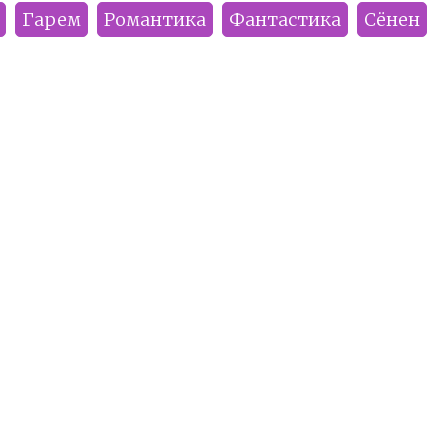
Гарем
Романтика
Фантастика
Сёнен
Yu_ki
Smoke
Illuzor
Numinel
Рекомендуем