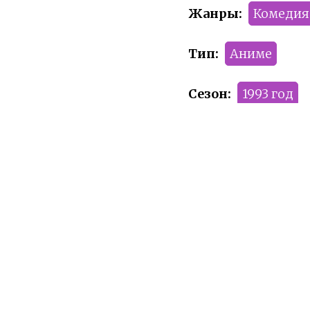
Жанры:
Комедия
Тип:
Аниме
Сезон:
1993 год
Команда релиза:
Рейтинг:
R+