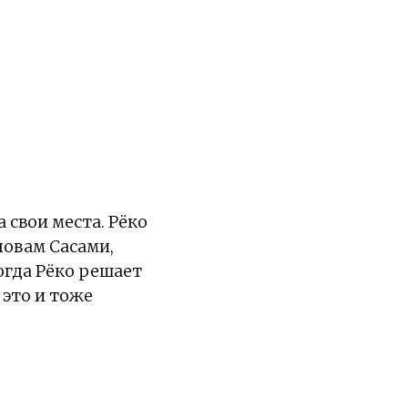
 свои места. Рёко
ловам Сасами,
огда Рёко решает
 это и тоже