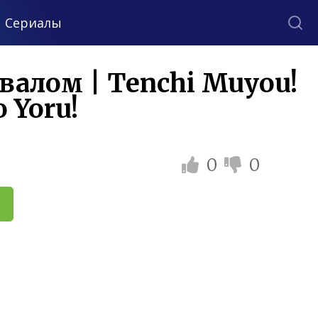
Сериалы
валом | Tenchi Muyou!
 Yoru!
0
0