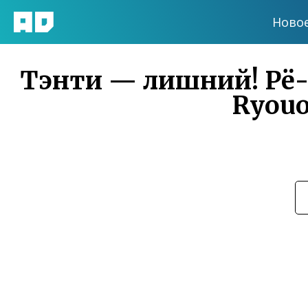
Ново
Тэнти — лишний! Рё-о
Ryouo