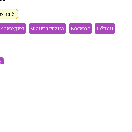
6 из 6
Комедия
Фантастика
Космос
Сёнен
0
Smoke
Yu_ki
Helen
Prost_sestrenka
KeFir