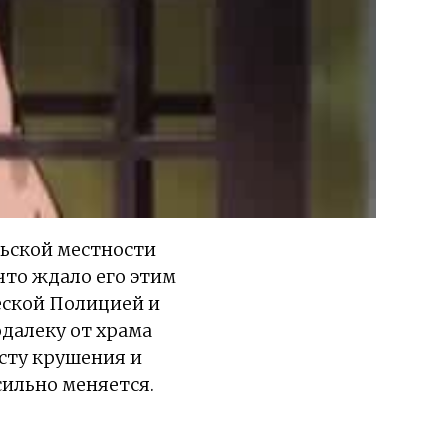
ьской местности
что ждало его этим
еской Полицией и
далеку от храма
есту крушения и
сильно меняется.