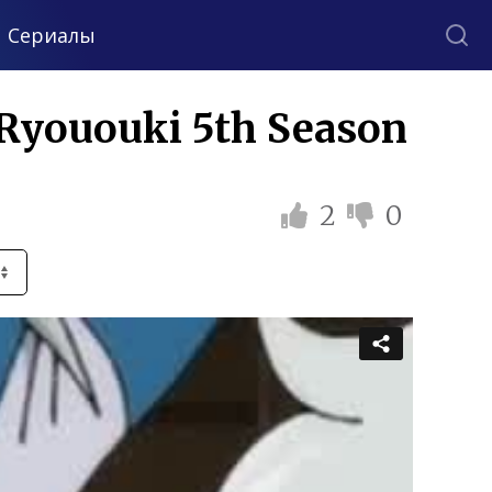
Сериалы
Ryououki 5th Season
2
0