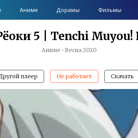
е
Аниме
Дорамы
Фильмы
оки 5 | Tenchi Muyou! 
Аниме • Весна 2020
Другой плеер
Не работает