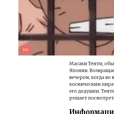
Масаки Тенти, об
Японии. Возвращая
вечером, когда во
космическим пират
его дедушки. Тент
решает посмотреть
Информаци