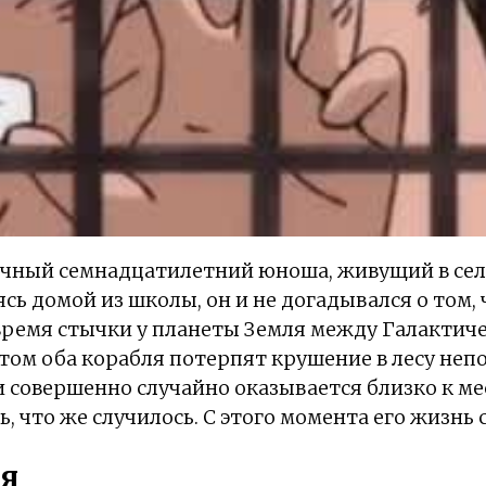
ычный семнадцатилетний юноша, живущий в сел
сь домой из школы, он и не догадывался о том, 
 время стычки у планеты Земля между Галактич
ом оба корабля потерпят крушение в лесу непо
и совершенно случайно оказывается близко к м
, что же случилось. С этого момента его жизнь 
я