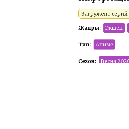
Загружено серий 
Жанры:
Экшен
Тип:
Аниме
Сезон:
Весна 202
Команда релиза:
Numinel
Рейтинг:
PG-13