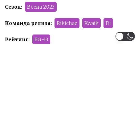
Сезон:
Весна 2023
Команда релиза:
Rikichae
Kwaik
Di
Рейтинг:
PG-13
Рекомендуем