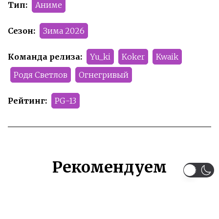
Тип:
Аниме
Сезон:
Зима 2026
Команда релиза:
Yu_ki
Koker
Kwaik
Родя Светлов
Огнегривый
Рейтинг:
PG-13
Рекомендуем