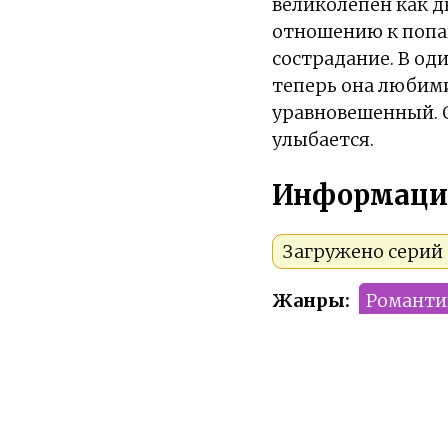
великолепен как дв
отношению к попав
сострадание. В оди
теперь она любими
уравновешенный. О
улыбается.
Информаци
Загружено серий 
Жанры:
Романти
Тип:
Мини-дора
Сезон:
2024 год