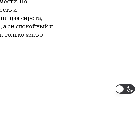
имости. По
ость и
е нищая сирота,
, а он спокойный и
н только мягко