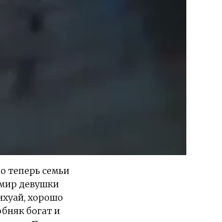
но теперь семьи
й мир девушки
инхуай, хорошо
обняк богат и