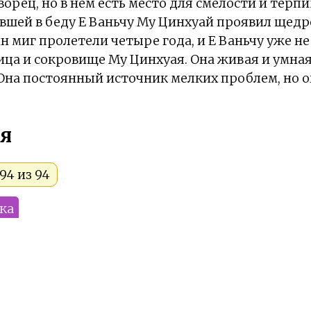
орец, но в нём есть место для смелости и терп
шей в беду Е Ваньчу Му Цинхуай проявил щедр
н миг пролетели четыре года, и Е Ваньчу уже н
ца и сокровище Му Цинхуая. Она живая и умная
на постоянный источник мелких проблем, но о
я
94 из 94
ка
мы