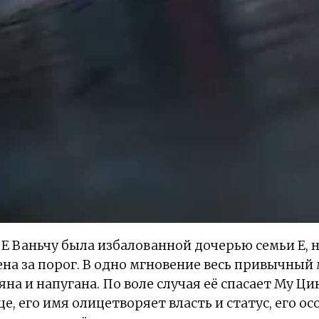
 Е Ваньчу была избалованной дочерью семьи Е, 
лена за порог. В одно мгновение весь привычны
яна и напугана. По воле случая её спасает Му Ц
е, его имя олицетворяет власть и статус, его ос