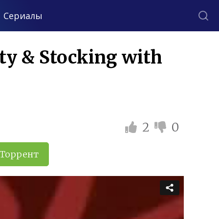
Сериалы
ty & Stocking with
2
0
Торрент