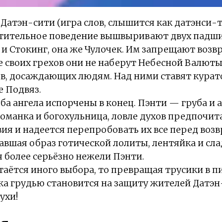
в Датэн-сити (игра слов, слышится как датэнси-
атительное поведение вышвыривают двух падши
 и Стокинг, она же Чулочек. Им запрещают возв
е своих грехов они не наберут Небесной Валюты
в, досаждающих людям. Над ними ставят курато
е Подвяз.
оба ангела испорчены в конец. Пэнти — груба и 
оманка и богохульница, ловле духов предпочи
ия и надеется перепробовать их все перед воз
равшая образ готической лолиты, лентяйка и сл
я более серьёзно нежели Пэнти.
стаётся иного выбора, то превращая трусики в п
ка грудью становится на защиту жителей Датэн
ухи!