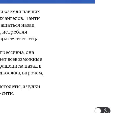
ти «земля павших
х ангелов: Пэнти
ращаться назад,
, истребляя
ра святого отца
агрессивна, она
тает всевозможные
вращением назад в
адкоежка, впрочем,
истолеты, а чулки
-сити.