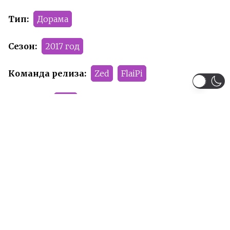
Тип:
Дорама
Сезон:
2017 год
Команда релиза:
Zed
FlaiPi
Рейтинг:
R-17
Рекомендуем