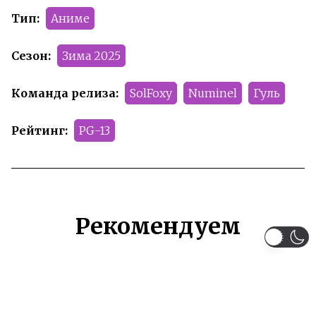
Тип:
Аниме
Сезон:
Зима 2025
Команда релиза:
SolFoxy
Numinel
Гуль
Рейтинг:
PG-13
Рекомендуем