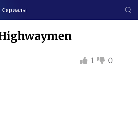
Сериалы
e Highwaymen
1
0