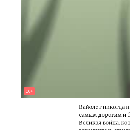
Вайолет никогда не
самым дорогим и б
Великая война, ко