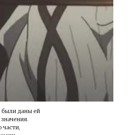
и были даны ей
 значения.
 части,