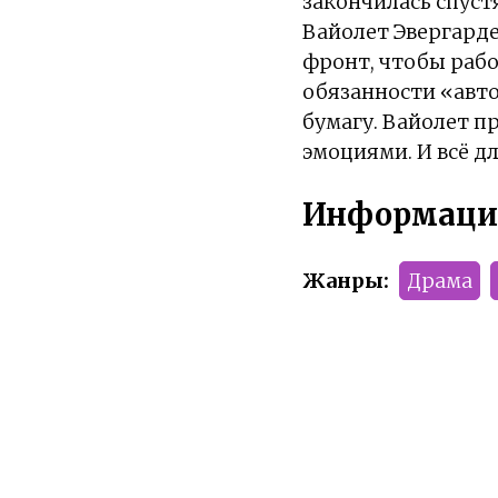
закончилась спуст
Вайолет Эвергарде
фронт, чтобы рабо
обязанности «авт
бумагу. Вайолет п
эмоциями. И всё дл
Информаци
Жанры:
Драма
Тип:
Аниме
Сезон:
Лето 2018
Команда релиза: