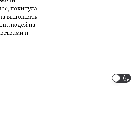
емени.
ие», покинула
ала выполнять
сли людей на
увствами и
riaMstitel'
G-Ray