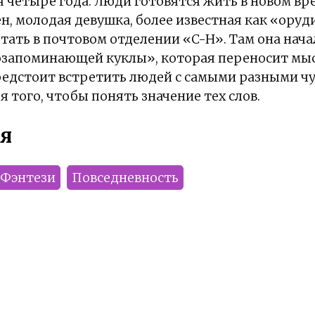
я четыре года. Люди готовятся жить в новом вр
н, молодая девушка, более известная как «оруд
тать в почтовом отделении «C-H». Там она нач
озапоминающей куклы», которая переносит мы
редстоит встретить людей с самыми разными ч
я того, чтобы понять значение тех слов.
я
Фэнтези
Повседневность
Altair
SolFoxy
Гуль
Gararay
Rikichae
Da