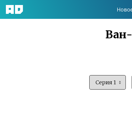
Ново
Ван-