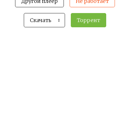
Другой плеер
Не работает
Торрент