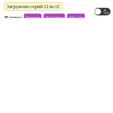
Загружено серий 12 из 12
Жанры:
Экшен
Фэнтези
Школа
Тип:
Аниме
Сезон:
Весна 2022
Команда релиза:
SolFoxy
Apelsinchik
Illuzor
LeslyXer
Рейтинг:
PG-13