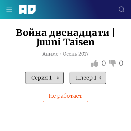
Война двенадцати |
Juuni Taisen
Аниме • Осень 2017
0
0
Не работает