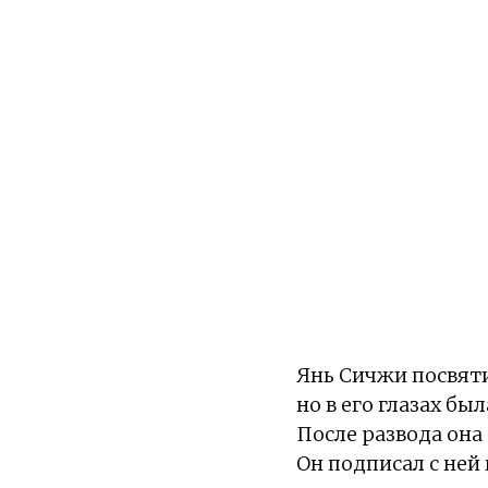
Янь Сичжи посвяти
но в его глазах б
После развода она
Он подписал с ней 