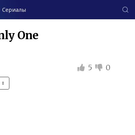
Сериалы
nly One
5
0