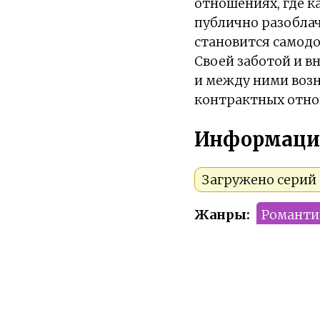
отношениях, где к
публично разоблач
становится самод
Своей заботой и в
и между ними возн
контрактных отно
Информаци
Загружено серий 
Жанры:
Романти
Тип:
Мини-дора
Сезон:
2025 год