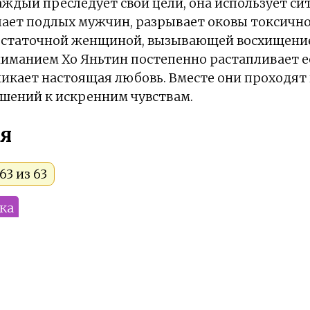
аждый преследует свои цели, она использует си
ает подлых мужчин, разрывает оковы токсично
остаточной женщиной, вызывающей восхищение
ниманием Хо Яньтин постепенно растапливает е
икает настоящая любовь. Вместе они проходят 
шений к искренним чувствам.
я
63 из 63
ка
мы