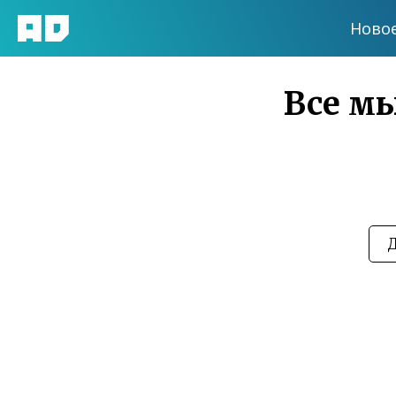
Ново
Все мы