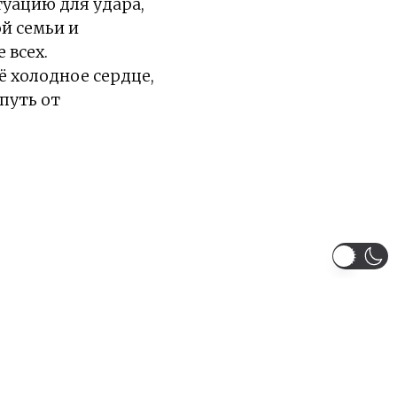
туацию для удара,
й семьи и
 всех.
ё холодное сердце,
путь от