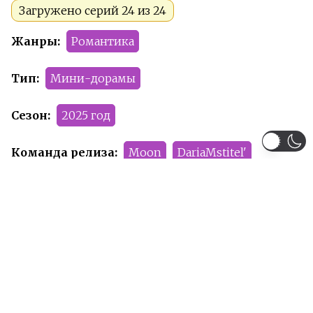
Загружено серий 24 из 24
Жанры:
Романтика
Тип:
Мини-дорамы
Сезон:
2025 год
Команда релиза:
Moon
DariaMstitel'
Рейтинг:
R-17
Рекомендуем