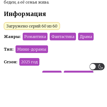
беден, а её семья жива.
Информация
Загружено серий 60 из 60
Жанры:
Романтика
Фантастика
Драма
Тип:
Мини-дорамы
Сезон:
2025 год
Команда релиза:
Rikichae
Demonic_wolf
Smitey
Рейтинг:
PG-13