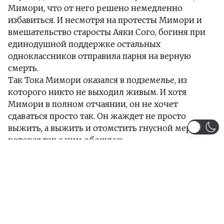
Мимори, что от него решено немедленно
избавиться. И несмотря на протесты Мимори и
вмешательство старосты Аяки Сого, богиня при
единодушной поддержке остальных
одноклассников отправила парня на верную
смерть.
Так Тока Мимори оказался в подземелье, из
которого никто не выходил живым. И хотя
Мимори в полном отчаянии, он не хочет
сдаваться просто так. Он жаждет не просто
выжить, а выжить и отомстить гнусной мерзавке,
которая так с ним обошлась.
Информация
Загружено серий 12 из 12
Жанры:
Экшен
Приключения
Фэнтези