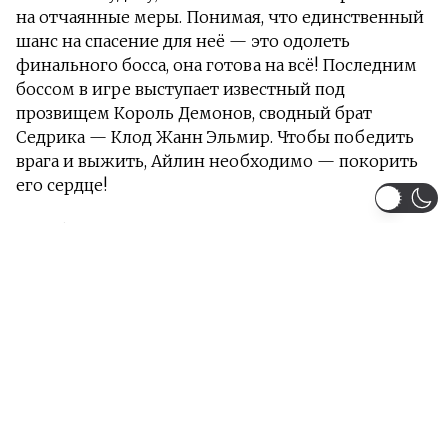
на отчаянные меры. Понимая, что единственный
шанс на спасение для неё — это одолеть
финального босса, она готова на всё! Последним
боссом в игре выступает известный под
прозвищем Король Демонов, сводный брат
Седрика — Клод Жанн Эльмир. Чтобы победить
врага и выжить, Айлин необходимо — покорить
его сердце!
Информация
Загружено серий 12 из 12
Жанры:
Сёдзё
Комедия
Фэнтези
Романтика
Тип:
Аниме