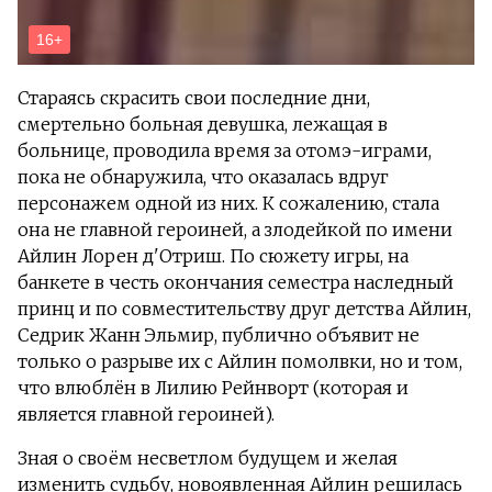
Стараясь скрасить свои последние дни,
смертельно больная девушка, лежащая в
больнице, проводила время за отомэ-играми,
пока не обнаружила, что оказалась вдруг
персонажем одной из них. К сожалению, стала
она не главной героиней, а злодейкой по имени
Айлин Лорен д'Отриш. По сюжету игры, на
банкете в честь окончания семестра наследный
принц и по совместительству друг детства Айлин,
Седрик Жанн Эльмир, публично объявит не
только о разрыве их с Айлин помолвки, но и том,
что влюблён в Лилию Рейнворт (которая и
является главной героиней).
Зная о своём несветлом будущем и желая
изменить судьбу, новоявленная Айлин решилась