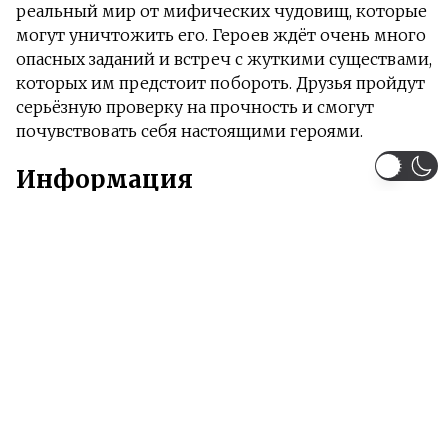
реальный мир от мифических чудовищ, которые
могут уничтожить его. Героев ждёт очень много
опасных заданий и встреч с жуткими существами,
которых им предстоит побороть. Друзья пройдут
серьёзную проверку на прочность и смогут
почувствовать себя настоящими героями.
Информация
Загружено серий 12 из 12
Жанры:
Экшен
Фэнтези
Игры
Драма
Сёнен
Тип:
Аниме
Сезон:
Лето 2021