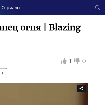
Сериалы
ец огня | Blazing
1
0