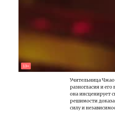
Учительница Чжао 
разногласия и его
она инсценирует с
решимости доказат
силу и независимос