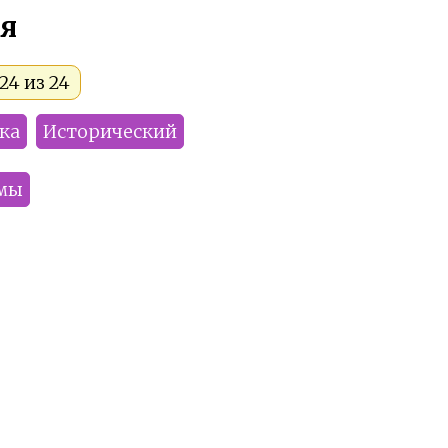
я
24 из 24
ка
Исторический
мы
Smitey
Yolla