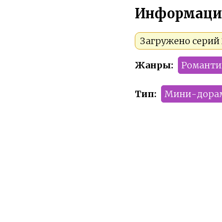
Информаци
Загружено серий 
Жанры:
Романти
Тип:
Мини-дора
Сезон:
2025 год
Команда релиза:
Рейтинг:
R-17