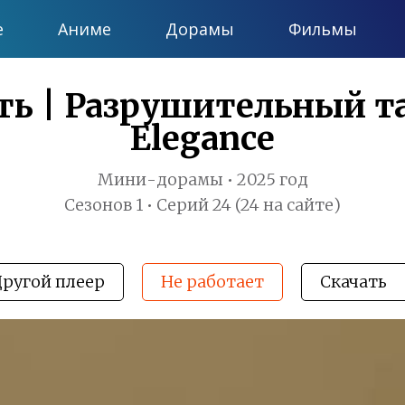
е
Аниме
Дорамы
Фильмы
ть | Разрушительный тан
Elegance
Мини-дорамы • 2025 год
Сезонов 1 • Серий 24 (24 на сайте)
Другой плеер
Не работает