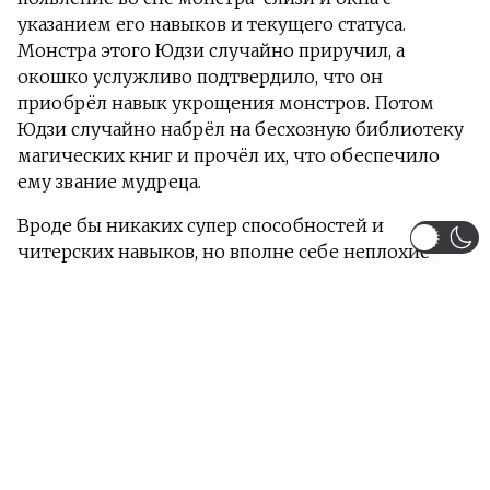
указанием его навыков и текущего статуса.
Монстра этого Юдзи случайно приручил, а
окошко услужливо подтвердило, что он
приобрёл навык укрощения монстров. Потом
Юдзи случайно набрёл на бесхозную библиотеку
магических книг и прочёл их, что обеспечило
ему звание мудреца.
Вроде бы никаких супер способностей и
читерских навыков, но вполне себе неплохие
данные, главное — ими правильно распорядиться!
Информация
Загружено серий 12 из 12
Жанры:
Экшен
Приключения
Фэнтези