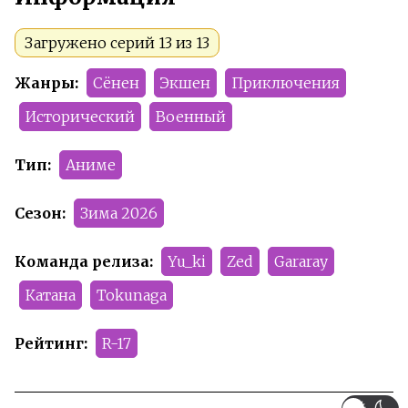
Загружено серий 13 из 13
Жанры:
Сёнен
Экшен
Приключения
Исторический
Военный
Тип:
Аниме
Сезон:
Зима 2026
Команда релиза:
Yu_ki
Zed
Gararay
Катана
Tokunaga
Рейтинг:
R-17