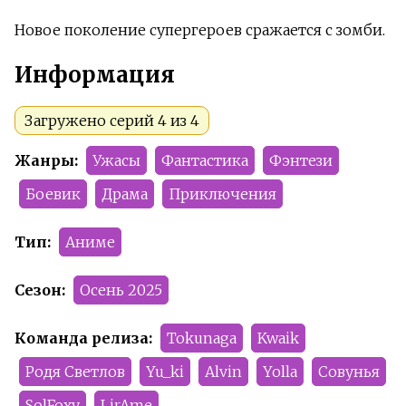
Новое поколение супергероев сражается с зомби.
Информация
Загружено серий 4 из 4
Жанры:
Ужасы
Фантастика
Фэнтези
Боевик
Драма
Приключения
Тип:
Аниме
Сезон:
Осень 2025
Команда релиза:
Tokunaga
Kwaik
Родя Светлов
Yu_ki
Alvin
Yolla
Совунья
SolFoxy
LirAme