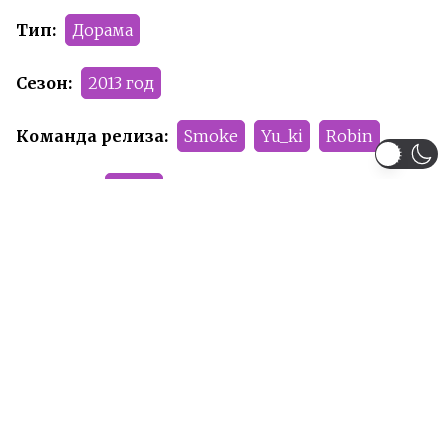
Тип:
Дорама
Сезон:
2013 год
Команда релиза:
Smoke
Yu_ki
Robin
Рейтинг:
PG-13
Рекомендуем