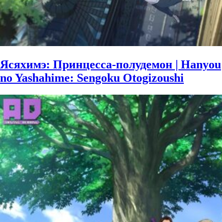
Ясяхимэ: Принцесса-полудемон | Hanyou
no Yashahime: Sengoku Otogizoushi