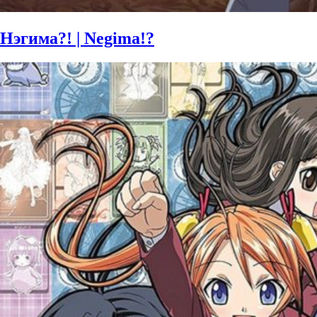
Нэгима?! | Negima!?