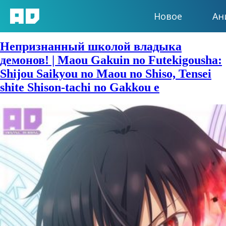
Новое
Ан
Жанры:
Магия
Непризнанный школой владыка
демонов! | Maou Gakuin no Futekigousha:
Shijou Saikyou no Maou no Shiso, Tensei
shite Shison-tachi no Gakkou e