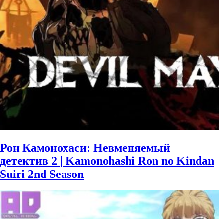
Рон Камонохаси: Невменяемый
детектив 2 | Kamonohashi Ron no Kindan
Suiri 2nd Season