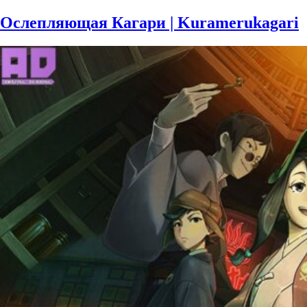
Ослепляющая Кагари | Kuramerukagari