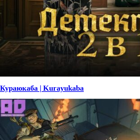
Кураюкаба | Kurayukaba