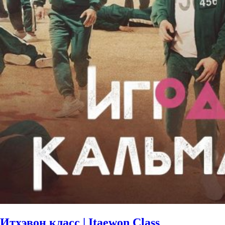
Итхэвон класс | Itaewon Class