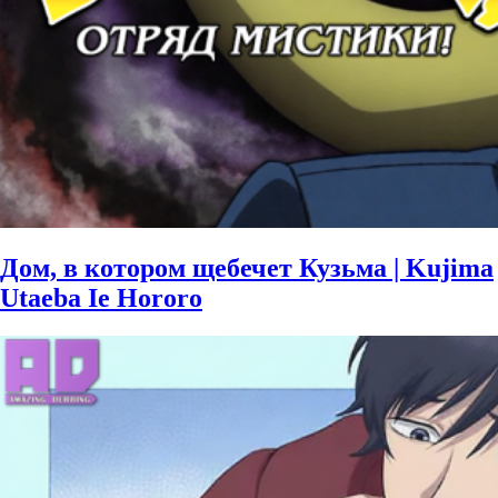
Дом, в котором щебечет Кузьма | Kujima
Utaeba Ie Hororo