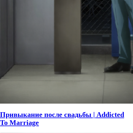
Привыкание после свадьбы | Addicted
To Marriage