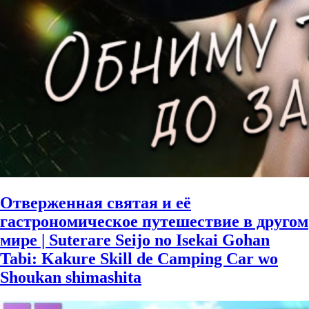
Отверженная святая и её
гастрономическое путешествие в другом
мире | Suterare Seijo no Isekai Gohan
Tabi: Kakure Skill de Camping Car wo
Shoukan shimashita