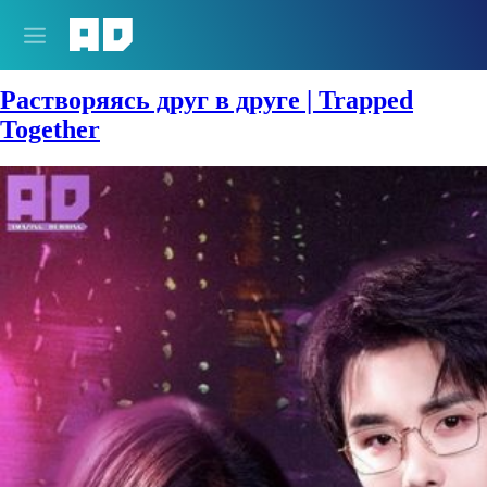
Жанры:
Романтика
Растворяясь друг в друге | Trapped
Together