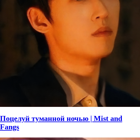
Поцелуй туманной ночью | Mist and
Fangs