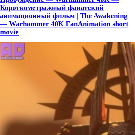
Короткометражный фанатский
анимационный фильм | The Awakening
— Warhammer 40K FanAnimation short
movie