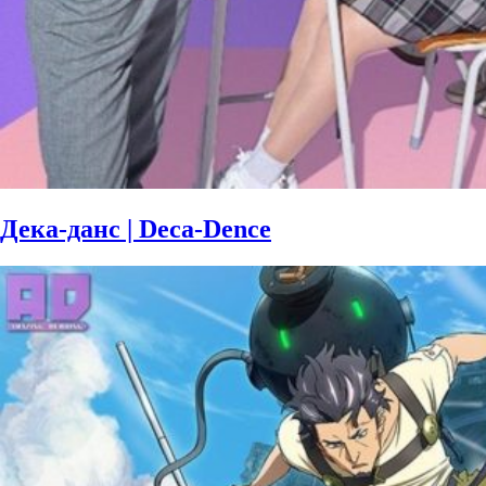
Дека-данс | Deca-Dence