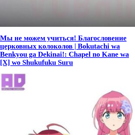
Мы не можем учиться! Благословение
церковных колоколов | Bokutachi wa
Benkyou ga Dekinai!: Chapel no Kane wa
[X] wo Shukufuku Suru