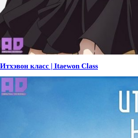
Итхэвон класс | Itaewon Class