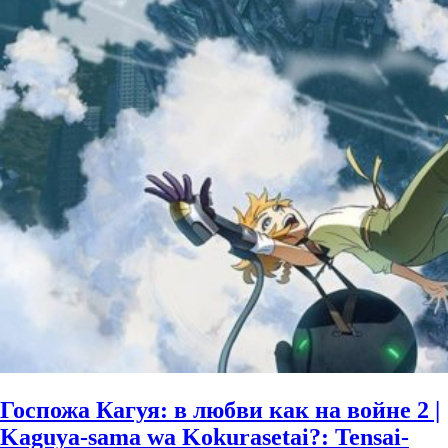
Госпожа Кагуя: в любви как на войне 2 |
Kaguya-sama wa Kokurasetai?: Tensai-