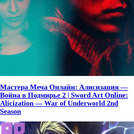
Мастера Меча Онлайн: Алисизация —
Война в Подмирье 2 | Sword Art Online:
Alicization — War of Underworld 2nd
Season