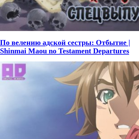
По велению адской сестры: Отбытие |
Shinmai Maou no Testament Departures