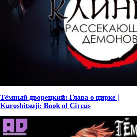
Тёмный дворецкий: Глава о цирке |
Kuroshitsuji: Book of Circus