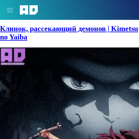
Жанры:
Демоны
Клинок, рассекающий демонов | Kimetsu
no Yaiba