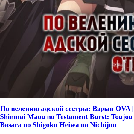
По велению адской сестры: Взрыв OVA |
Shinmai Maou no Testament Burst: Toujou
Basara no Shigoku Heiwa na Nichijou