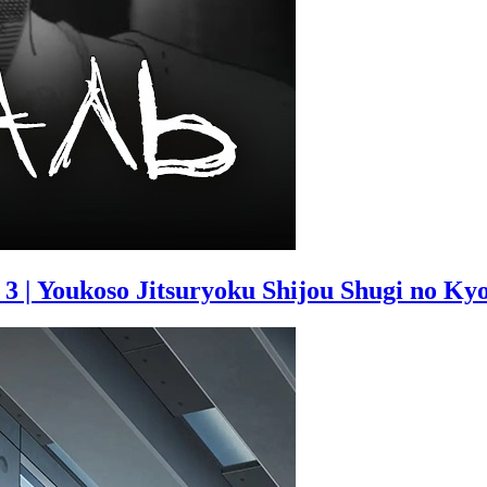
 | Youkoso Jitsuryoku Shijou Shugi no Kyo