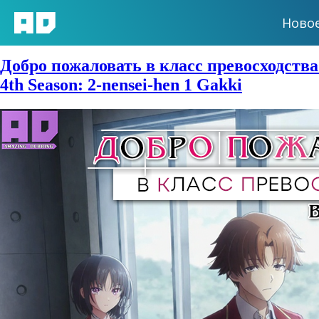
Ново
Жанры:
Психологическое
Добро пожаловать в класс превосходства 
4th Season: 2-nensei-hen 1 Gakki