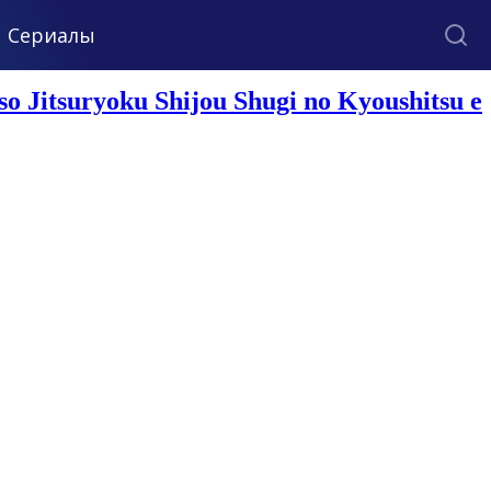
Сериалы
 Jitsuryoku Shijou Shugi no Kyoushitsu e